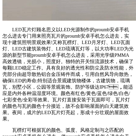
LED瓦片灯顾名思义以LED光源制作的proumb安卓手机
怎么进去专门用来照亮瓦片的proumb安卓手机怎么进去，实
现十建筑照明景观效果!又称瓦楞灯、LED月牙灯、LED瓦面
灯、LED古建筑装饰灯、LED琉璃瓦灯等，以大功率LED为光
源的新型节能proumb安卓手机怎么进去，采用光学级PMMA
高效透镜，光损小，照度好。独特的开关恒流源技术，确保了
每颗LED稳定工作。具有良好的透光性和防尘及防水性能，外
壳部分由超导散热铝合金压铸件而成，引用自然风导向散热，
确保LED的寿命;特别适合景观建筑物楼体，古建筑物，琉璃
瓦，别墅小区，公园等景观装饰。防护等级达IP67，能适
应是内外各种温湿度环境。颜色有红色/黄色/蓝色/绿色/白色/
七彩变色/全彩等效果。瓦片灯直接安装于瓦面即可，瓦片灯
的颜色与瓦的颜色十分接近，故不会影响屋面的白天建筑效
果。夜间，成片的LED瓦片灯亮起，形成十分壮观的屋面效
果。
瓦楞灯可根据瓦的颜色、弧度、风格定制与之匹配的