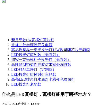
新月牙款6W瓦楞灯瓦片灯
常规户外半灌胶开关电源
高品质精品一束光投光灯12W欧司朗芯片无频闪
LED投光灯简约款（无频闪）
15W一束光长柱子投光灯（无频闪）
高性能LED柔性硅胶灯带室外灌胶款
LED精品草坪灯（定制款）
LED投光灯照树射灯车轮款
高亮LED喷泉灯水底灯七彩变色喷泉灯
LED投光灯豪华款
什么是LED瓦楞灯，瓦楞灯能用于哪些地方？
2023-04-14
浏览：143次