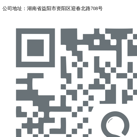
公司地址：湖南省益阳市资阳区迎春北路708号