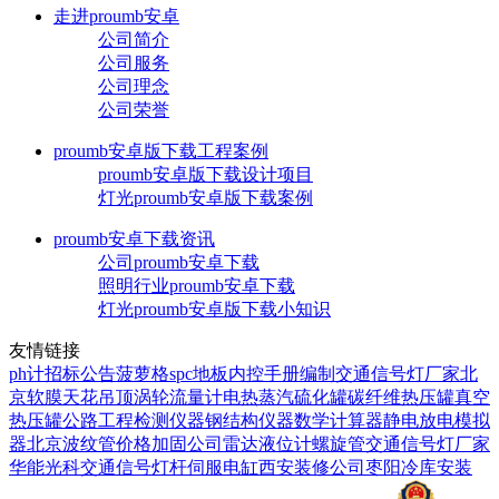
走进proumb安卓
公司简介
公司服务
公司理念
公司荣誉
proumb安卓版下载工程案例
proumb安卓版下载设计项目
灯光proumb安卓版下载案例
proumb安卓下载资讯
公司proumb安卓下载
照明行业proumb安卓下载
灯光proumb安卓版下载小知识
友情链接
ph计
招标公告
菠萝格
spc地板
内控手册编制
交通信号灯厂家
北
京软膜天花吊顶
涡轮流量计
电热蒸汽硫化罐
碳纤维热压罐
真空
热压罐
公路工程检测仪器
钢结构仪器
数学计算器
静电放电模拟
器
北京波纹管价格
加固公司
雷达液位计
螺旋管
交通信号灯厂家
华能光科
交通信号灯杆
伺服电缸
西安装修公司
枣阳冷库安装