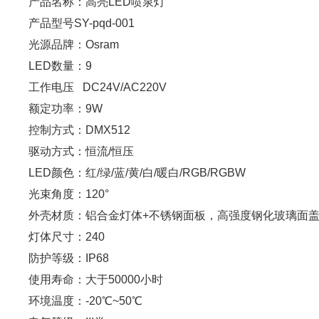
产品名称：
高亮LED喷泉灯
产品型号
SY-pqd-001
光源品牌：
Osram
LED数量：9
工作电压 DC24V/AC220V
额定功率：9W
控制方式：
DMX512
驱动方式：
恒流/恒压
LED颜色：
红/绿/蓝/黄/白/暖白/RGB/RGBW
光束角度：
120°
外壳材质：铝合金灯体+不锈钢面板，高强度钢化玻璃面
灯体尺寸：240
防护等级：
IP68
使用寿命：大于
50000小时
环境温度：
-20℃~50℃