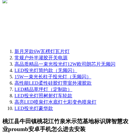
新月牙款6W瓦楞灯瓦片灯
常规户外半灌胶开关电源
高品质精品一束光投光灯12W欧司朗芯片无频闪
LED投光灯简约款（无频闪）
15W一束光长柱子投光灯（无频闪）
高性能LED柔性硅胶灯带室外灌胶款
LED精品草坪灯（定制款）
LED投光灯照树射灯车轮款
高亮LED喷泉灯水底灯七彩变色喷泉灯
LED投光灯豪华款
桃江县牛田镇桃花江竹泉米示范基地标识牌智慧农
业proumb安卓手机怎么进去安装