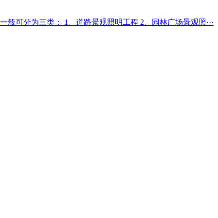
分为三类： 1、道路景观照明工程 2、园林广场景观照···