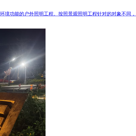
能的户外照明工程。按照景观照明工程针对的对象不同，一般可