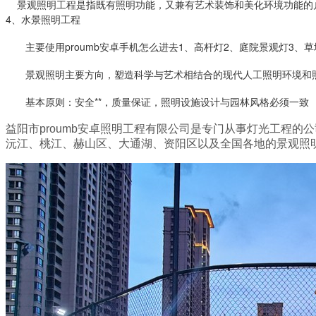
景观照明工程是指既有照明功能，又兼有艺术装饰和美化环境功能的户外照明
4、水景照明工程
主要使用proumb安卓手机怎么进去1、高杆灯
2、
庭院景观灯
3、
草
景观照明主要方向，
塑造科学与艺术相结合的现代
人工照明
环境和照
基本原则：安全**，质量保证，照明设施设计与园林风格必须一致
益阳市proumb安卓照明工程有限公司是专门从事灯光工程的公司，公司服务于湖南益阳
沅江、桃江、赫山区、大通湖、资阳区以及全国各地的景