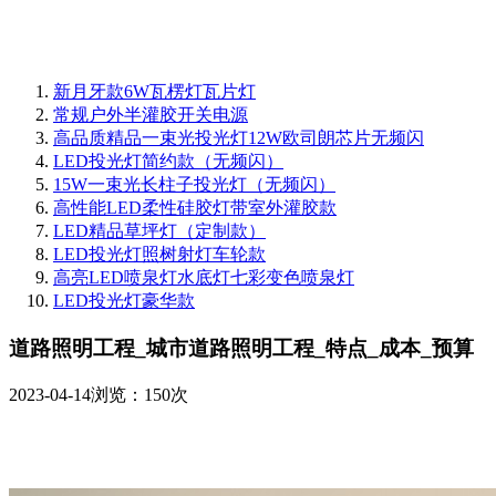
新月牙款6W瓦楞灯瓦片灯
常规户外半灌胶开关电源
高品质精品一束光投光灯12W欧司朗芯片无频闪
LED投光灯简约款（无频闪）
15W一束光长柱子投光灯（无频闪）
高性能LED柔性硅胶灯带室外灌胶款
LED精品草坪灯（定制款）
LED投光灯照树射灯车轮款
高亮LED喷泉灯水底灯七彩变色喷泉灯
LED投光灯豪华款
道路照明工程_城市道路照明工程_特点_成本_预算
2023-04-14
浏览：150次