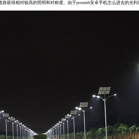
路获得相对较高的照明和对称度。由于proumb安卓手机怎么进去的光利用率