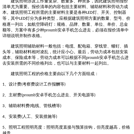
建筑照明涉及工作量复杂、数量多、种类多，因此建筑照明报价
清单尤为重要。报价清单的内容包括主要材料、辅助材料和劳动力成
本。建筑照明工程所需的主要材料主要是各种
灯、开关、控制器
LED
等，其中
灯分为多种类型，应根据建筑照明方案的数量、型号、价
LED
格逐一列出，如航空障碍灯：规格、品牌、数量、单位、单价、总金
额等。方案中有多少种proumb安卓手机怎么进去，必须在报价清单中
详细说明并制作表格。
建筑照明辅助材料一般包括：电缆、配电箱、穿线管、螺钉、插
头等，辅助材料相对凌乱，统计应小心。最后，劳动力成本包括安装
成本、保险成本等，劳动力成本可以根据不同proumb安卓手机怎么进
去安装所需的不同价格列出，也可以与主要材料一起列出。
建筑照明工程的价格主要由以下几个方面组成：
、设计费
考察费设计工作报酬等
1
(
)
、主材费
proumb安卓手机怎么进去、开关电源等
2
(
)
、辅助材料费
电线、管线槽等
3
(
)
、安装费
人工、安装措施等
4
(
)
、照明工程照明亮度：照明亮度直接与预算挂钩，但亮度越高，价格
5
越贵。