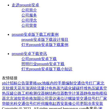
走进proumb安卓
公司简介
公司服务
公司理念
公司荣誉
proumb安卓版下载工程案例
proumb安卓版下载设计项目
灯光proumb安卓版下载案例
proumb安卓下载资讯
公司proumb安卓下载
照明行业proumb安卓下载
灯光proumb安卓版下载小知识
友情链接
ph计
招标公告
菠萝格
spc地板
内控手册编制
交通信号灯厂家
北
京软膜天花吊顶
涡轮流量计
电热蒸汽硫化罐
碳纤维热压罐
真空
热压罐
公路工程检测仪器
钢结构仪器
数学计算器
静电放电模拟
器
北京波纹管价格
加固公司
雷达液位计
螺旋管
交通信号灯厂家
华能光科
交通信号灯杆
伺服电缸
西安装修公司
枣阳冷库安装
Copyright @ 2023 . All rights reserved henongyp.com
备案号:
湘