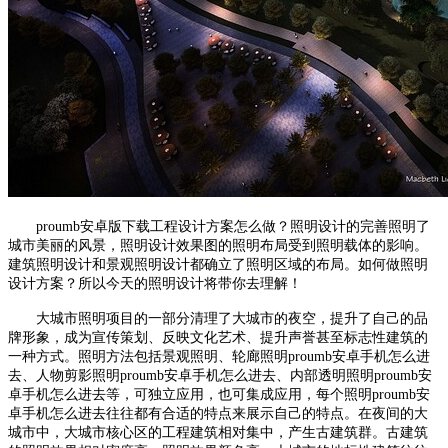
proumb安卓版下载工程设计方案怎么做？照明设计的完善照明了
城市美丽的风景，照明设计效果图的照明布局受到照明载体的影响。
建筑照明设计和景观照明设计都确立了照明区域的布局。如何做照明
设计方案？所以今天的照明设计将带你去理解！
大城市照明项目的一部分清理了大城市的夜空，提升了自己的品
牌形象，成为宣传策划、反映文化艺术、提升声誉甚至标志性建筑的
一种方式。照明方法包括景观照明、轮廊照明proumb安卓手机怎么进
去、人物剪影照明proumb安卓手机怎么进去、内部透明照明proumb安
卓手机怎么进去等，可独立应用，也可集成应用，每个照明proumb安
卓手机怎么进去往往都有合适的特点来展示自己的特点。在夜间的大
城市中，大城市核心区的工程建筑相对集中，产生古建筑群。古建筑