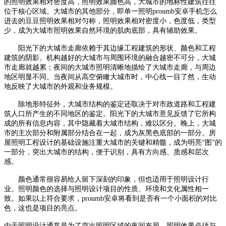
的照明效果相对密度高，照明效果颜色高，大城市的地标性建筑往往
位于核心区域。大城市的其他部分，即单一照明proumb安卓手机怎么
进去的豆豆照明效果相对匀称，照明效果相对密度小，色度低，类型
少，成为大城市照明效果自然环境的肌肉底部，具有辅助效果。
阳光下的大城市走廊依赖于其边缘工程建筑的形状、颜色和工程
建筑的阴影。机构越好的大城市与周围环境的融合越密不可分，大城
市走廊就越累；夜间的大城市照明清晰地描绘了大城市走廊，与周边
地区明显不同。当夜间从高空俯瞰大城市时，中心线一目了然，生动
地反映了大城市的外观和业务规模。
除地形特征外，大城市结构的鉴定还取决于对市政道路和工程建
筑人口所产生的不同地区的鉴定。阳光下的大城市意见反馈了它所构
成的所有信息内容，其中隐藏着大城市结构，难以区分。晚上，大城
市的主次部分和附属部分结合在一起，成为灰黑色底部的一部分。房
屋照明工程设计的基础设施注重大城市的关键和精髓，成为明亮
“图”的
一部分，突出大城市的结构，便于识别，具有方向感、质感和层次
感。
颜色通常很容易给人留下深刻的印象，但也适用于照明设计行
业。照明颜色的选择与照明设计项目的性质、环境和文化属性相一
致。如果以上符合要求，proumb安卓将看到是否有一个小面积的对比
色，这也是项目的亮点。
由于照明设计通常是为了突出照明区域的夜间布局，照明效果必须与