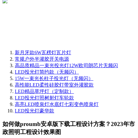
新月牙款6W瓦楞灯瓦片灯
常规户外半灌胶开关电源
高品质精品一束光投光灯12W欧司朗芯片无频闪
LED投光灯简约款（无频闪）
15W一束光长柱子投光灯（无频闪）
高性能LED柔性硅胶灯带室外灌胶款
LED精品草坪灯（定制款）
LED投光灯照树射灯车轮款
高亮LED喷泉灯水底灯七彩变色喷泉灯
LED投光灯豪华款
如何做proumb安卓版下载工程设计方案？2023年市
政照明工程设计效果图