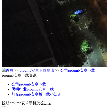
首页
>>
proumb安卓下载资讯
>>
公司proumb安卓下载
proumb安卓下载资讯
公司proumb安卓下载
照明行业proumb安卓下载
灯光proumb安卓版下载小知识
照明proumb安卓手机怎么进去