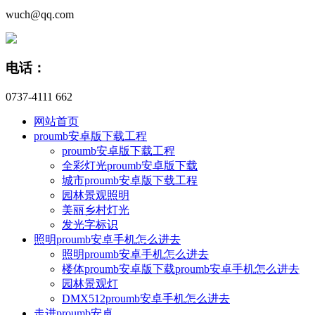
wuch@qq.com
电话：
0737-4111 662
网站首页
proumb安卓版下载工程
proumb安卓版下载工程
全彩灯光proumb安卓版下载
城市proumb安卓版下载工程
园林景观照明
美丽乡村灯光
发光字标识
照明proumb安卓手机怎么进去
照明proumb安卓手机怎么进去
楼体proumb安卓版下载proumb安卓手机怎么进去
园林景观灯
DMX512proumb安卓手机怎么进去
走进proumb安卓