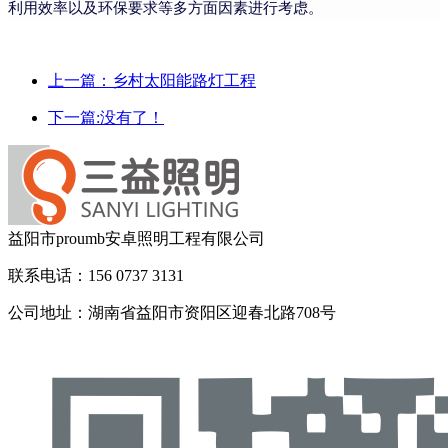
利用效率以及环保要求等多方面因素进行考虑。
上一篇：乡村太阳能路灯工程
下一篇:没有了！
益阳市proumb安卓照明工程有限公司
联系电话：156 0737 3131
公司地址：湖南省益阳市资阳区迎春北路708号