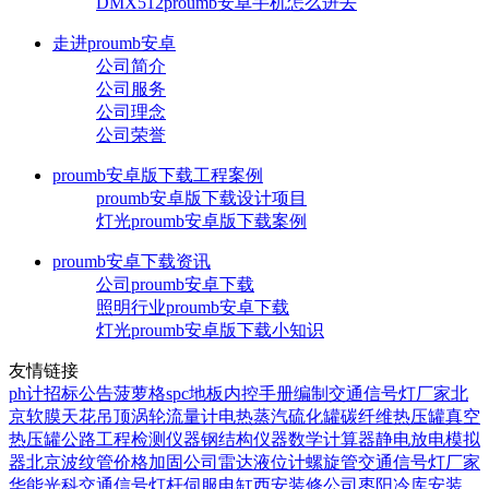
DMX512proumb安卓手机怎么进去
走进proumb安卓
公司简介
公司服务
公司理念
公司荣誉
proumb安卓版下载工程案例
proumb安卓版下载设计项目
灯光proumb安卓版下载案例
proumb安卓下载资讯
公司proumb安卓下载
照明行业proumb安卓下载
灯光proumb安卓版下载小知识
友情链接
ph计
招标公告
菠萝格
spc地板
内控手册编制
交通信号灯厂家
北
京软膜天花吊顶
涡轮流量计
电热蒸汽硫化罐
碳纤维热压罐
真空
热压罐
公路工程检测仪器
钢结构仪器
数学计算器
静电放电模拟
器
北京波纹管价格
加固公司
雷达液位计
螺旋管
交通信号灯厂家
华能光科
交通信号灯杆
伺服电缸
西安装修公司
枣阳冷库安装