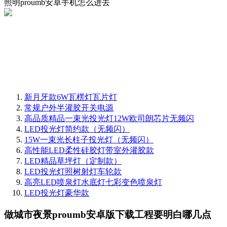
照明proumb安卓手机怎么进去
新月牙款6W瓦楞灯瓦片灯
常规户外半灌胶开关电源
高品质精品一束光投光灯12W欧司朗芯片无频闪
LED投光灯简约款（无频闪）
15W一束光长柱子投光灯（无频闪）
高性能LED柔性硅胶灯带室外灌胶款
LED精品草坪灯（定制款）
LED投光灯照树射灯车轮款
高亮LED喷泉灯水底灯七彩变色喷泉灯
LED投光灯豪华款
做城市夜景proumb安卓版下载工程要明白哪几点