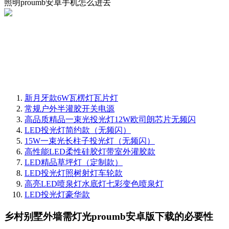
照明proumb安卓手机怎么进去
新月牙款6W瓦楞灯瓦片灯
常规户外半灌胶开关电源
高品质精品一束光投光灯12W欧司朗芯片无频闪
LED投光灯简约款（无频闪）
15W一束光长柱子投光灯（无频闪）
高性能LED柔性硅胶灯带室外灌胶款
LED精品草坪灯（定制款）
LED投光灯照树射灯车轮款
高亮LED喷泉灯水底灯七彩变色喷泉灯
LED投光灯豪华款
乡村别墅外墙需灯光proumb安卓版下载的必要性