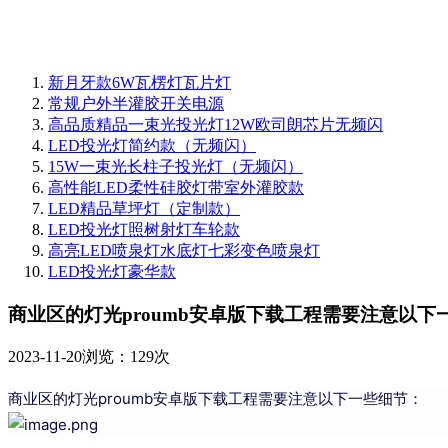
新月牙款6W瓦楞灯瓦片灯
常规户外半灌胶开关电源
高品质精品一束光投光灯12W欧司朗芯片无频闪
LED投光灯简约款（无频闪）
15W一束光长柱子投光灯（无频闪）
高性能LED柔性硅胶灯带室外灌胶款
LED精品草坪灯（定制款）
LED投光灯照树射灯车轮款
高亮LED喷泉灯水底灯七彩变色喷泉灯
LED投光灯豪华款
商业区的灯光proumb安卓版下载工程需要注意以下
2023-11-20
浏览：129次
商业区的灯光proumb安卓版下载工程需要注意以下一些细节：