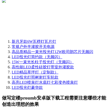
新月牙款6W瓦楞灯瓦片灯
常规户外半灌胶开关电源
高品质精品一束光投光灯12W欧司朗芯片无频闪
LED投光灯简约款（无频闪）
15W一束光长柱子投光灯（无频闪）
高性能LED柔性硅胶灯带室外灌胶款
LED精品草坪灯（定制款）
LED投光灯照树射灯车轮款
高亮LED喷泉灯水底灯七彩变色喷泉灯
LED投光灯豪华款
做写定楼proumb安卓版下载工程需要注意哪些才能
创造出理想的效果