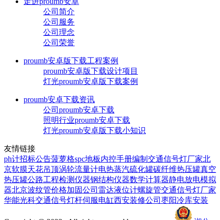
走进proumb安卓
公司简介
公司服务
公司理念
公司荣誉
proumb安卓版下载工程案例
proumb安卓版下载设计项目
灯光proumb安卓版下载案例
proumb安卓下载资讯
公司proumb安卓下载
照明行业proumb安卓下载
灯光proumb安卓版下载小知识
友情链接
ph计
招标公告
菠萝格
spc地板
内控手册编制
交通信号灯厂家
北
京软膜天花吊顶
涡轮流量计
电热蒸汽硫化罐
碳纤维热压罐
真空
热压罐
公路工程检测仪器
钢结构仪器
数学计算器
静电放电模拟
器
北京波纹管价格
加固公司
雷达液位计
螺旋管
交通信号灯厂家
华能光科
交通信号灯杆
伺服电缸
西安装修公司
枣阳冷库安装