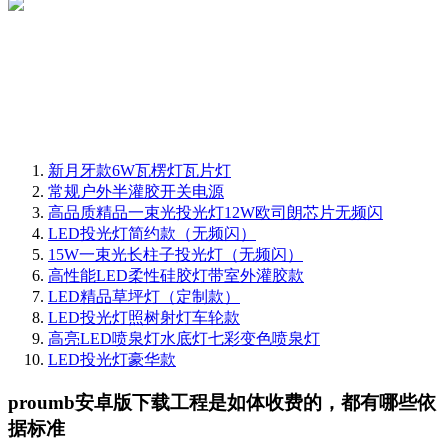
新月牙款6W瓦楞灯瓦片灯
常规户外半灌胶开关电源
高品质精品一束光投光灯12W欧司朗芯片无频闪
LED投光灯简约款（无频闪）
15W一束光长柱子投光灯（无频闪）
高性能LED柔性硅胶灯带室外灌胶款
LED精品草坪灯（定制款）
LED投光灯照树射灯车轮款
高亮LED喷泉灯水底灯七彩变色喷泉灯
LED投光灯豪华款
proumb安卓版下载工程是如体收费的，都有哪些依
据标准