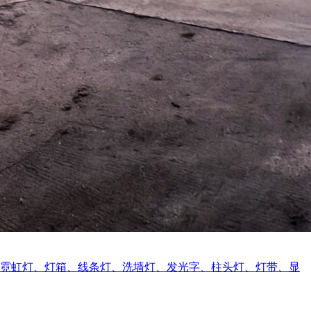
、线条灯、洗墙灯、发光字、柱头灯、灯带、显