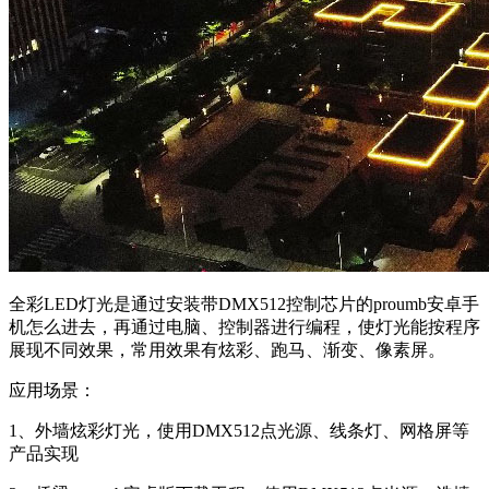
全彩LED灯光是通过安装带DMX512控制芯片的proumb安卓手
机怎么进去，再通过电脑、控制器进行编程，使灯光能按程序
展现不同效果，常用效果有炫彩、跑马、渐变、像素屏。
应用场景：
1、外墙炫彩灯光，使用DMX512点光源、线条灯、网格屏等
产品实现