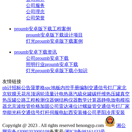
公司服务
公司理念
公司荣誉
proumb安卓版下载工程案例
proumb安卓版下载设计项目
灯光proumb安卓版下载案例
proumb安卓下载资讯
公司proumb安卓下载
照明行业proumb安卓下载
灯光proumb安卓版下载小知识
友情链接
ph计
招标公告
菠萝格
spc地板
内控手册编制
交通信号灯厂家
北
京软膜天花吊顶
涡轮流量计
电热蒸汽硫化罐
碳纤维热压罐
真空
热压罐
公路工程检测仪器
钢结构仪器
数学计算器
静电放电模拟
器
北京波纹管价格
加固公司
雷达液位计
螺旋管
交通信号灯厂家
华能光科
交通信号灯杆
伺服电缸
西安装修公司
枣阳冷库安装
Copyright @ 2023 . All rights reserved henongyp.com
湘公
网安备43090202000108
备案号:
湘ICP备98161433号