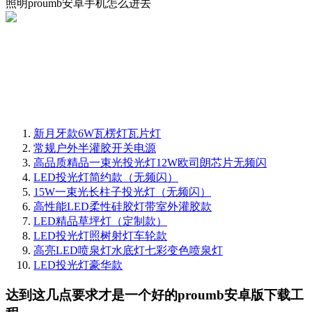
照明proumb安卓手机怎么进去
新月牙款6W瓦楞灯瓦片灯
常规户外半灌胶开关电源
高品质精品一束光投光灯12W欧司朗芯片无频闪
LED投光灯简约款（无频闪）
15W一束光长柱子投光灯（无频闪）
高性能LED柔性硅胶灯带室外灌胶款
LED精品草坪灯（定制款）
LED投光灯照树射灯车轮款
高亮LED喷泉灯水底灯七彩变色喷泉灯
LED投光灯豪华款
达到这几点要求才是一个好的proumb安卓版下载工