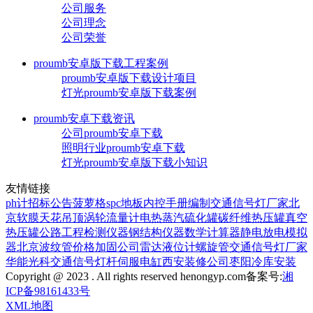
公司服务
公司理念
公司荣誉
proumb安卓版下载工程案例
proumb安卓版下载设计项目
灯光proumb安卓版下载案例
proumb安卓下载资讯
公司proumb安卓下载
照明行业proumb安卓下载
灯光proumb安卓版下载小知识
友情链接
ph计
招标公告
菠萝格
spc地板
内控手册编制
交通信号灯厂家
北
京软膜天花吊顶
涡轮流量计
电热蒸汽硫化罐
碳纤维热压罐
真空
热压罐
公路工程检测仪器
钢结构仪器
数学计算器
静电放电模拟
器
北京波纹管价格
加固公司
雷达液位计
螺旋管
交通信号灯厂家
华能光科
交通信号灯杆
伺服电缸
西安装修公司
枣阳冷库安装
Copyright @ 2023 . All rights reserved henongyp.com
备案号:
湘
ICP备98161433号
XML地图